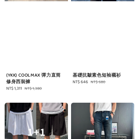
(YKK) COOLMAX 彈力直筒
基礎抗皺素色短袖襯衫
修身西裝褲
Sale
NT$ 646
Regular
NT$ 680
Sale
NT$ 1,311
Regular
price
price
NT$ 1,380
price
price