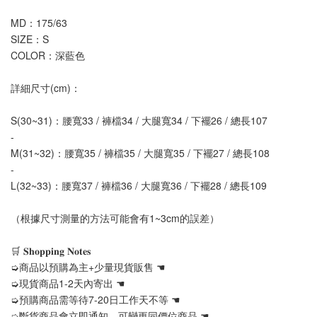
MD：175/63
SIZE：S
COLOR：深藍色
詳細尺寸(cm)：
S(30~31)：腰寬33 / 褲檔34 / 大腿寬34 / 下襬26 / 總長107
-
M(31~32)：腰寬35 / 褲檔35 / 大腿寬35 / 下襬27 / 總長108
-
L(32~33)：腰寬37 / 褲檔36 / 大腿寬36 / 下襬28 / 總長109
（根據尺寸測量的方法可能會有1~3cm的誤差）
🛒 𝐒𝐡𝐨𝐩𝐩𝐢𝐧𝐠 𝐍𝐨𝐭𝐞𝐬
➭商品以預購為主+少量現貨販售 ☚
➭現貨商品1-2天內寄出 ☚
➭預購商品需等待7-20日工作天不等 ☚
➭斷貨商品會立即通知，可變更同價位商品 ☚