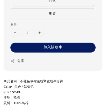
預購
現貨
數量
加入購物車
分享
商品名稱：不褪色單褶後鬆緊寬鬆牛仔褲
𝐂𝐨𝐥𝐨𝐫 : 黑色 / 深藍色
𝐒𝐢𝐳𝐞 : 𝐒/𝐌/𝐋
產地：韓國
質料：100%純棉