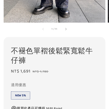
1
/
11
不褪色單褶後鬆緊寬鬆牛
仔褲
Sale
NT$ 1,691
Regular
NT$ 1,780
price
price
適用優惠
NEW 5%
購買此產品可獲得 1691 Point