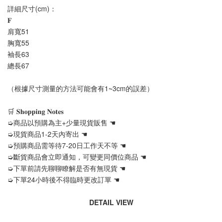
詳細尺寸(cm)：
𝐅
肩寬51
胸寬55
袖長63
總長67
（根據尺寸測量的方法可能會有1~3cm的誤差）
🛒 𝐒𝐡𝐨𝐩𝐩𝐢𝐧𝐠 𝐍𝐨𝐭𝐞𝐬
➭商品以預購為主+少量現貨販售 ☚
➭現貨商品1-2天內寄出 ☚
➭預購商品需等待7-20日工作天不等 ☚
➭斷貨商品會立即通知，可變更同價位商品 ☚
➭下單前請先聊聊瞭解是否有無現貨 ☚
➭下單24小時後不得臨時更改訂單 ☚
DETAIL VIEW