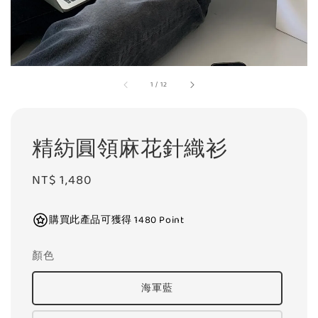
1
/
12
精紡圓領麻花針織衫
Regular
NT$ 1,480
price
購買此產品可獲得 1480 Point
顏色
海軍藍