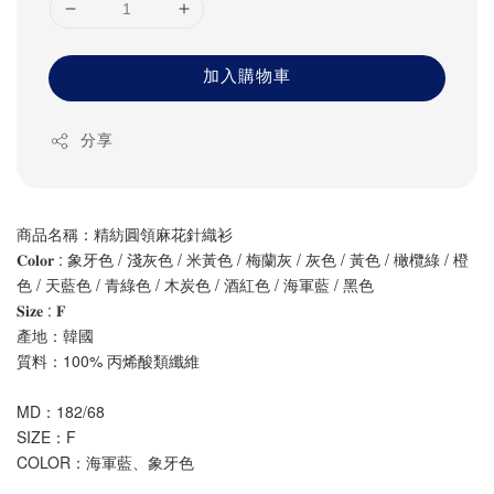
加入購物車
分享
商品名稱：精紡圓領麻花針織衫
𝐂𝐨𝐥𝐨𝐫 : 象牙色 / 淺灰色 / 米黃色 / 梅蘭灰 / 灰色 / 黃色 / 橄欖綠 / 橙
色 / 天藍色 / 青綠色 / 木炭色 / 酒紅色 / 海軍藍 / 黑色
𝐒𝐢𝐳𝐞 : 𝐅
產地：韓國
質料：100% 丙烯酸類纖維
MD：182/68
SIZE：F
COLOR：海軍藍、象牙色