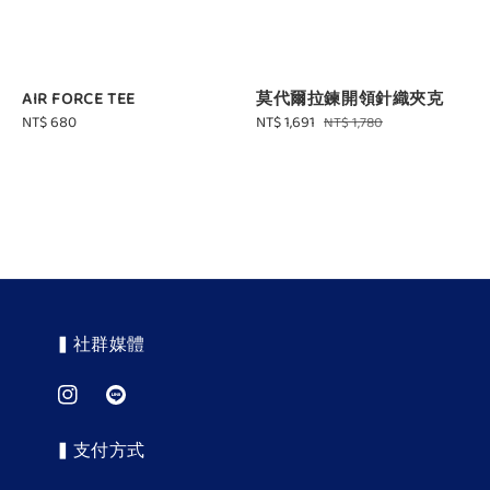
AIR FORCE TEE
莫代爾拉鍊開領針織夾克
Regular
NT$ 680
Sale
NT$ 1,691
Regular
NT$ 1,780
price
price
price
▍社群媒體
▍支付方式