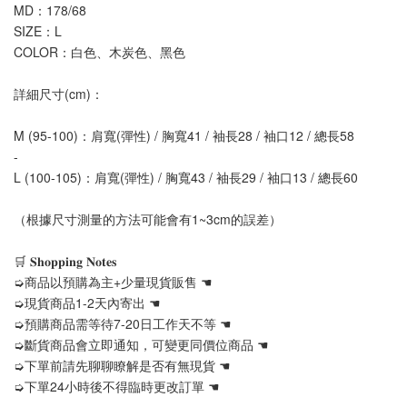
MD：178/68
SIZE：L
COLOR：白色、木炭色、黑色
詳細尺寸(cm)：
M (95-100)：肩寬(彈性) / 胸寬41 / 袖長28 / 袖口12 / 總長58
-
L (100-105)：肩寬(彈性) / 胸寬43 / 袖長29 / 袖口13 / 總長60
（根據尺寸測量的方法可能會有1~3cm的誤差）
🛒 𝐒𝐡𝐨𝐩𝐩𝐢𝐧𝐠 𝐍𝐨𝐭𝐞𝐬
➭商品以預購為主+少量現貨販售 ☚
➭現貨商品1-2天內寄出 ☚
➭預購商品需等待7-20日工作天不等 ☚
➭斷貨商品會立即通知，可變更同價位商品 ☚
➭下單前請先聊聊瞭解是否有無現貨 ☚
➭下單24小時後不得臨時更改訂單 ☚