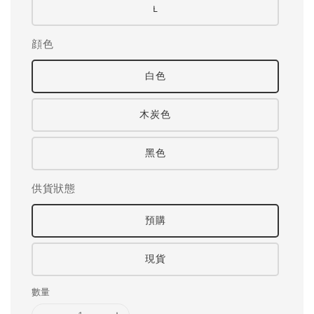
L
顔色
白色
木炭色
黑色
供貨狀態
預購
現貨
數量