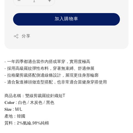
加入購物車
分享
- 一年四季都適合當作內搭或單穿，實用度極高
- 採用高級羅紋彈性布料，穿著無束縛、舒適伸展
- 拉格蘭剪裁搭配側邊線條設計，展現更佳身形輪廓
- 適合紮進褲頭做造型搭配，也非常適合當健身穿搭使用
商品名稱：雙線剪裁羅紋針織短T
𝐂𝐨𝐥𝐨𝐫 : 白色 / 木炭色 / 黑色
𝐒𝐢𝐳𝐞 : M/L
產地：韓國
質料：2%氨綸,98%純棉