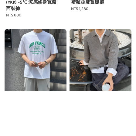
(YKK) -5℃ 涼感修身寬鬆
褶皺亞麻寬腿褲
西裝褲
Regular
NT$ 1,280
Regular
NT$ 880
price
price