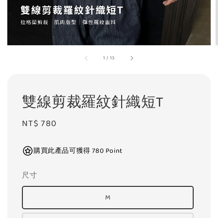
1
/
13
雙線剪裁羅紋針織短T
Regular
NT$ 780
price
購買此產品可獲得 780 Point
尺寸
M