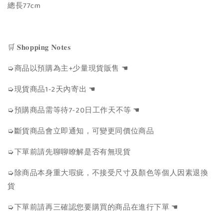
總長77cm
🛒 𝐒𝐡𝐨𝐩𝐩𝐢𝐧𝐠 𝐍𝐨𝐭𝐞𝐬
➭商品以預購為主+少量現貨販售 ☚
➭現貨商品1-2天內寄出 ☚
➭預購商品需等待7-20日工作天不等 ☚
➭斷貨商品會立即通知，可變更同價位商品
➭下單前請先聊聊瞭解是否有無現貨
➭除商品本身重大瑕疵，不接受尺寸及顏色等個人因素退換
貨
➭下單前請再三確認您要購買的商品在進行下單 ☚