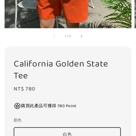
1
/
2
California Golden State
Tee
Regular
NT$ 780
price
購買此產品可獲得 780 Point
顏色
白色