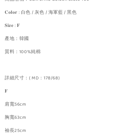
𝐂𝐨𝐥𝐨𝐫 : 白色 / 灰色 / 海軍藍 / 黑色
𝐒𝐢𝐳𝐞 : 𝐅
產地：韓國
質料：100%純棉
詳細尺寸：( MD：178/68)
𝐅
肩寬56cm
胸寬63cm
袖長25cm