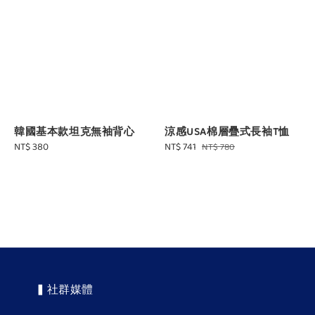
韓國基本款坦克無袖背心
涼感USA棉層疊式長袖T恤
Regular
NT$ 380
Sale
NT$ 741
Regular
NT$ 780
price
price
price
▍社群媒體