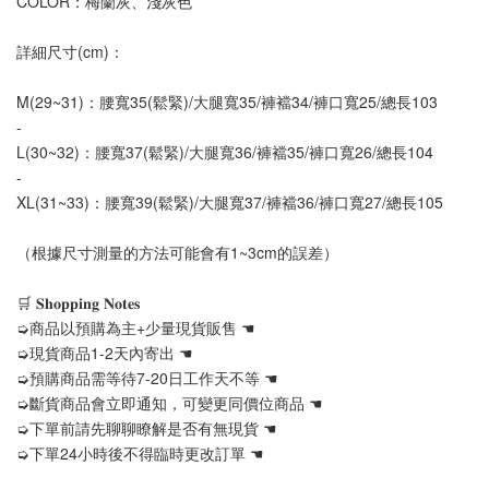
COLOR：梅蘭灰、淺灰色
詳細尺寸(cm)：
M(29~31)：腰寬35(鬆緊)/大腿寬35/褲襠34/褲口寬25/總長103
-
L(30~32)：腰寬37(鬆緊)/大腿寬36/褲襠35/褲口寬26/總長104
-
XL(31~33)：腰寬39(鬆緊)/大腿寬37/褲襠36/褲口寬27/總長105
（根據尺寸測量的方法可能會有1~3cm的誤差）
🛒 𝐒𝐡𝐨𝐩𝐩𝐢𝐧𝐠 𝐍𝐨𝐭𝐞𝐬
➭商品以預購為主+少量現貨販售 ☚
➭現貨商品1-2天內寄出 ☚
➭預購商品需等待7-20日工作天不等 ☚
➭斷貨商品會立即通知，可變更同價位商品 ☚
➭下單前請先聊聊瞭解是否有無現貨 ☚
➭下單24小時後不得臨時更改訂單 ☚