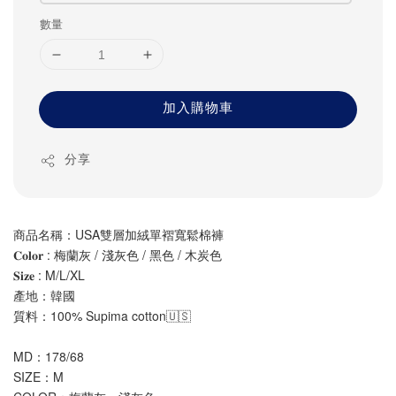
數量
加入購物車
分享
商品名稱：USA雙層加絨單褶寬鬆棉褲 
𝐂𝐨𝐥𝐨𝐫 : 梅蘭灰 / 淺灰色 / 黑色 / 木炭色
𝐒𝐢𝐳𝐞 : M/L/XL
產地：韓國
質料：100% Supima cotton🇺🇸
MD：178/68
SIZE：M 